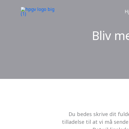
Gå
til
H
indholdet
Bliv m
Du bedes skrive dit ful
tilladelse til at vi må se