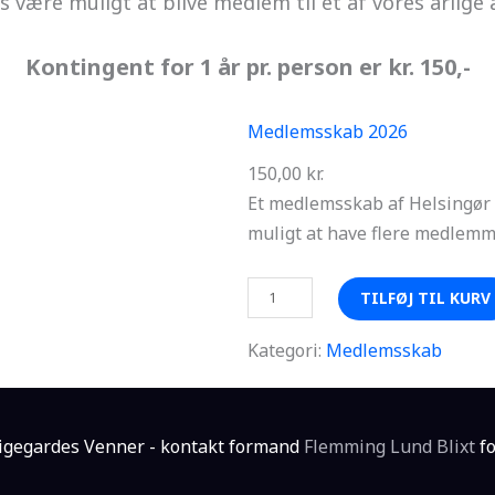
es være muligt at blive medlem til et af vores årlig
Kontingent for 1 år pr. person er kr. 150,-
Medlemsskab 2026
150,00
kr.
Et medlemsskab af Helsingør 
muligt at have flere medlem
M
TILFØJ TIL KURV
e
d
Kategori:
Medlemsskab
l
e
m
igegardes Venner - kontakt formand
Flemming Lund Blixt
fo
s