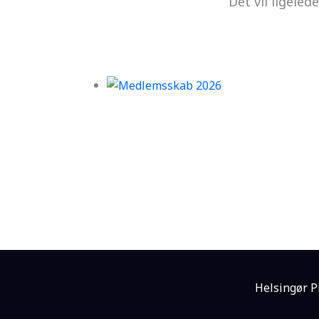
Det vil ligeled
Helsingør P