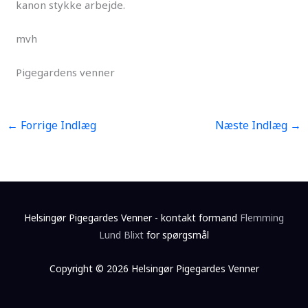
kanon stykke arbejde.
mvh
Pigegardens venner
←
Forrige Indlæg
Næste Indlæg
→
Helsingør Pigegardes Venner - kontakt formand
Flemming
Lund Blixt
for spørgsmål
Copyright © 2026 Helsingør Pigegardes Venner